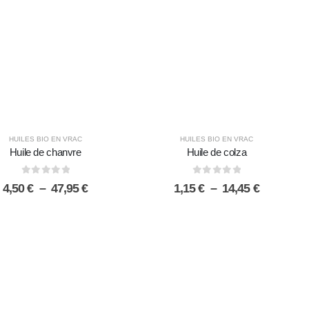
62,45 €
71,95 €
HUILES BIO EN VRAC
HUILES BIO EN VRAC
Huile de chanvre
Huile de colza
0
sur 5
0
sur 5
Plage
Plage
4,50
€
–
47,95
€
1,15
€
–
14,45
€
de
de
prix :
prix :
4,50 €
1,15 €
à
à
47,95 €
14,45 €