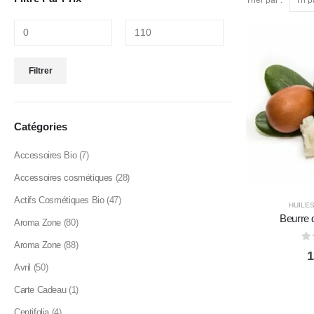
Trier par :
Prix
Prix
Filtrer
min
max
Catégories
Accessoires Bio
(7)
Accessoires cosmétiques
(28)
Actifs Cosmétiques Bio
(47)
HUILES
Beurre 
Aroma Zone
(80)
Aroma Zone
(88)
0
1
Avril
(50)
Carte Cadeau
(1)
Centifolia
(4)