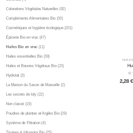
Colorations Végétales Naturelles
(92)
Compléments Alimentaires Bio
(30)
Cosmétiques et hygiène écologique
(201)
Épicerie Bio en vrac
(47)
Huiles Bio en vrac
(11)
Huiles essentielles Bio
(39)
HUILES
Hui
Huiles et Beurres Végétaux Bio
(23)
Hydrolat
(3)
0
2,28
€
La Maison du Savon de Marseille
(2)
Les secrets de loly
(22)
Non classé
(19)
Poudres de plantes et Argiles Bio
(29)
Système de Filtration
(4)
Tisanes & Infusions Bio
(25)