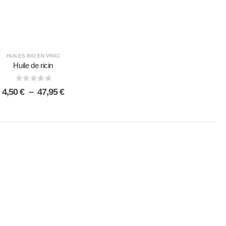
HUILES BIO EN VRAC
Huile de ricin
0
sur 5
Plage
4,50
€
–
47,95
€
de
prix :
4,50 €
à
47,95 €