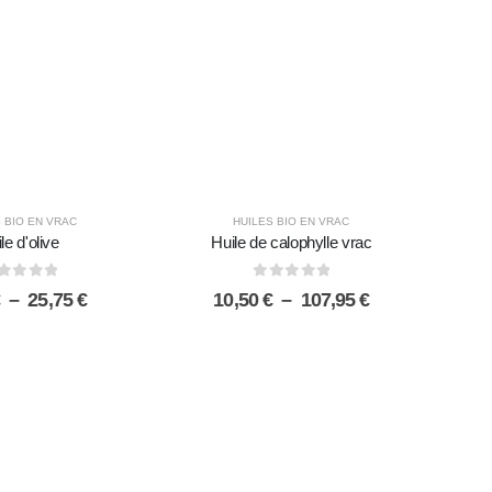
37,95 €
 BIO EN VRAC
HUILES BIO EN VRAC
le d'olive
Huile de calophylle vrac
sur 5
0
sur 5
Plage
Plage
–
25,75
€
10,50
€
–
107,95
€
de
de
prix :
prix :
2,28 €
10,50 €
à
à
25,75 €
107,95 €