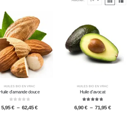
Afficher:
HUILES BIO EN VRAC
HUILES BIO EN VRAC
Huile d'amande douce
Huile d'avocat
0
sur 5
5.00
sur 5
Plage
Plage
5,95
€
–
62,45
€
6,90
€
–
71,95
€
de
de
prix :
prix :
5,95 €
6,90 €
à
à