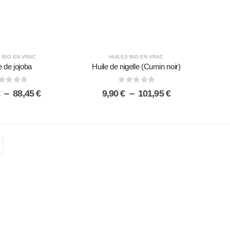
 BIO EN VRAC
HUILES BIO EN VRAC
e de jojoba
Huile de nigelle (Cumin noir)
sur 5
0
sur 5
Plage
Plage
–
88,45
€
9,90
€
–
101,95
€
de
de
prix :
prix :
8,55 €
9,90 €
à
à
88,45 €
101,95 €