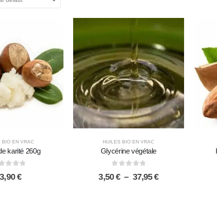
 BIO EN VRAC
HUILES BIO EN VRAC
de karité 260g
Glycérine végétale
sur 5
0
sur 5
Plage
3,90
€
3,50
€
–
37,95
€
de
prix :
3,50 €
à