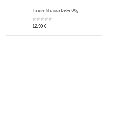
31,50 €
Tisane Maman bébé 80g
0
sur 5
12,90
€