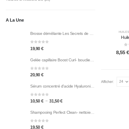
A La Une
HUILES
Brosse démêlante Les Secrets de Loly
Huil
0
sur 5
19,90
€
0
8,55
€
Gelée capillaire Boost Curl- bouclier anti-deshydratation- 250ML- Les secrets de loly
0
sur 5
20,90
€
Afficher:
Sérum concentré d'acide Hyaluronique
0
sur 5
Plage
–
10,50
€
31,50
€
de
Shampooing Perfect Clean- nettoie en douceur- 250ML-Protéine de baobab, extraits de pomme, Noix de coco-Les secrets de loly
prix :
10,50 €
à
0
sur 5
19,50
€