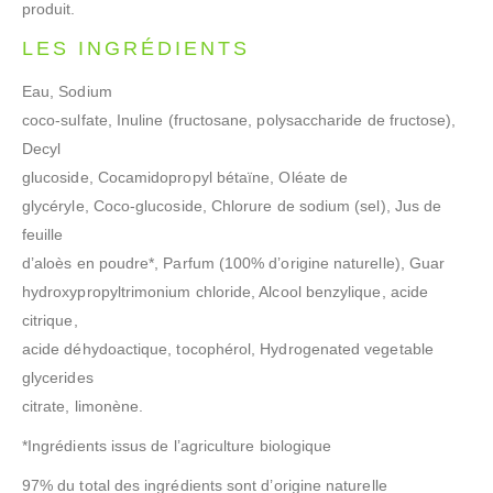
produit.
LES INGRÉDIENTS
Eau, Sodium
coco-sulfate, Inuline (fructosane, polysaccharide de fructose),
Decyl
glucoside, Cocamidopropyl bétaïne, Oléate de
glycéryle, Coco-glucoside, Chlorure de sodium (sel), Jus de
feuille
d’aloès en poudre*, Parfum (100% d’origine naturelle), Guar
hydroxypropyltrimonium chloride, Alcool benzylique, acide
citrique,
acide déhydoactique, tocophérol, Hydrogenated vegetable
glycerides
citrate, limonène.
*Ingrédients issus de l’agriculture biologique
97% du total des ingrédients sont d’origine naturelle