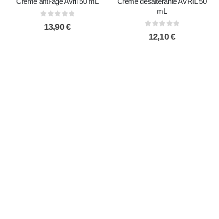
Crème anti-âge Avril 50 mL
Crème désaltérante AVRIL 50
mL
0
sur 5
13,90
€
0
sur 5
12,10
€