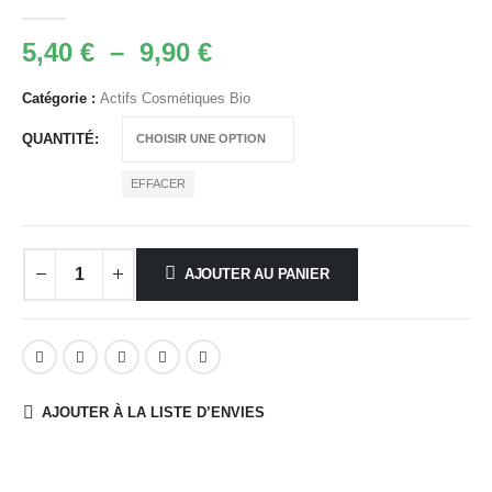
0
Sur 5
Plage
5,40
€
–
9,90
€
de
prix :
Catégorie :
Actifs Cosmétiques Bio
5,40 €
QUANTITÉ
à
9,90 €
EFFACER
AJOUTER AU PANIER
AJOUTER À LA LISTE D’ENVIES