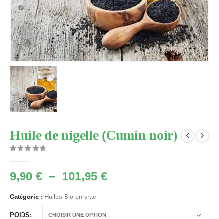
Huile de nigelle (Cumin noir)
0
Sur 5
Plage
9,90
€
–
101,95
€
de
prix :
Catégorie :
Huiles Bio en vrac
9,90 €
POIDS