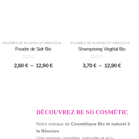
,
POUDRES DE PLANTES ET ARGILES BIO
POUDRES DE PLANTES ET ARGILES BIO
POUDRES DE PLANTES ET ARGILES BIO
Poudre de Sidr Bio
Shampooing Végétal Bio
0
sur 5
0
sur 5
Plage
Plage
2,60
€
–
12,90
€
3,70
€
–
12,90
€
de
de
prix :
prix :
2,60 €
3,70 €
à
à
12,90 €
12,90 €
DÉCOUVREZ BE SO COSMÉTIC
Notre marque de
Cosmétique Bio et naturel à
la Réunion
Une gamme complète, naturelle et éco-