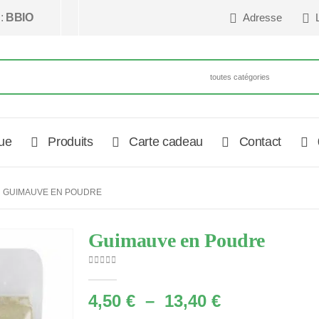
 :
BBIO
Adresse
ue
Produits
Carte cadeau
Contact
GUIMAUVE EN POUDRE
Guimauve en Poudre
0
Sur 5
Plage
4,50
€
–
13,40
€
de