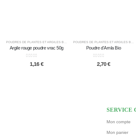
POUDRES DE PLANTES ET ARGILES BIO
POUDRES DE PLANTES ET ARGILES BIO
Argile rouge poudre vrac 50g
Poudre d'Amla Bio
0
sur 5
0
sur 5
1,16
€
2,70
€
SERVICE 
Mon compte
Mon panier