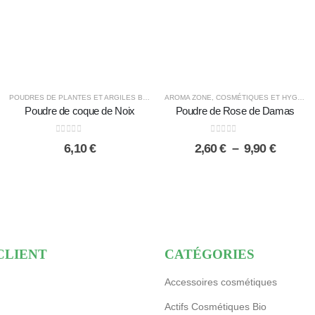
POUDRES DE PLANTES ET ARGILES BIO
AROMA ZONE
,
COSMÉTIQUES ET HYGIÈNE ÉCOLOGIQUE
Poudre de coque de Noix
Poudre de Rose de Damas
0
sur 5
0
sur 5
Plage
6,10
€
2,60
€
–
9,90
€
de
prix :
2,60 €
à
9,90 €
CLIENT
CATÉGORIES
Accessoires cosmétiques
Actifs Cosmétiques Bio