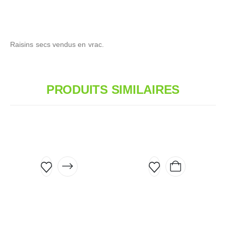
Raisins secs vendus en vrac.
PRODUITS SIMILAIRES
Ce
produit
a
plusieurs
variations.
Les
options