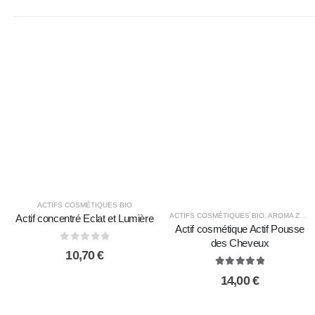
ACTIFS COSMÉTIQUES BIO
ACTIFS COSMÉTIQUES BIO
,
AROMA ZONE
Actif concentré Eclat et Lumière
Actif cosmétique Actif Pousse
des Cheveux
0
sur 5
10,70
€
5.00
sur 5
14,00
€