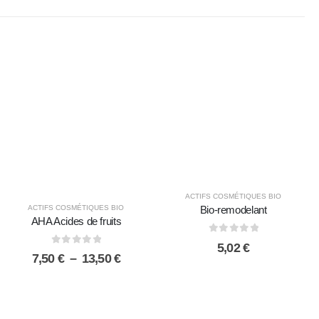
ACTIFS COSMÉTIQUES BIO
ACTIFS COSMÉTIQUES BIO
Bio-remodelant
AHA Acides de fruits
0
sur 5
5,02
€
0
sur 5
Plage
7,50
€
–
13,50
€
de
prix :
7,50 €
à