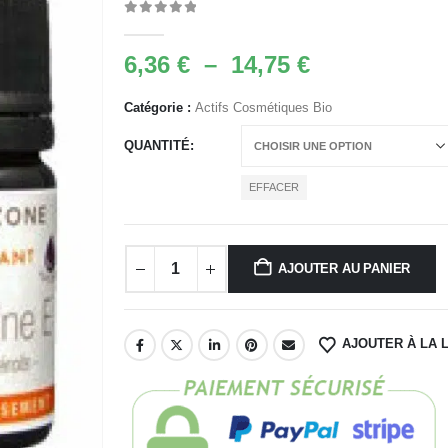
0
Sur 5
Plage
6,36
€
–
14,75
€
de
prix :
Catégorie :
Actifs Cosmétiques Bio
6,36 €
QUANTITÉ
à
14,75 €
EFFACER
AJOUTER AU PANIER
AJOUTER À LA L