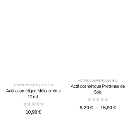
ACTIFS COSMÉTIQUES BIO
ACTIFS COSMÉTIQUES BIO
Actif cosmétique Protéines de
Actif cosmétique Mélano'régul
Soie
10 mL
0
sur 5
Plage
8,20
€
–
15,90
€
0
sur 5
10,90
€
de
prix :
8,20 €
à