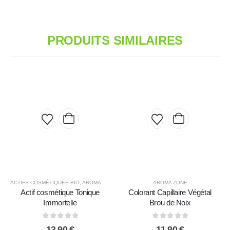
PRODUITS SIMILAIRES
ACTIFS COSMÉTIQUES BIO
,
AROMA ZONE
AROMA ZONE
Actif cosmétique Tonique
Colorant Capillaire Végétal
Immortelle
Brou de Noix
0
sur 5
0
sur 5
13,90
€
11,90
€