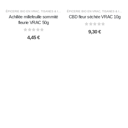
ÉPICERIE BIO EN VRAC
,
TISANES & INFUSIONS BIO
ÉPICERIE BIO EN VRAC
,
TISANES & INFUSIONS BIO
Achillée millefeuille sommité
CBD fleur séchée VRAC 10g
fleurie VRAC 50g
0
sur 5
9,30
€
0
sur 5
4,45
€