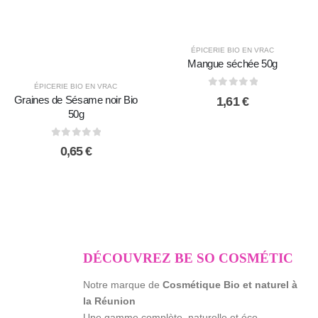
ÉPICERIE BIO EN VRAC
Mangue séchée 50g
ÉPICERIE BIO EN VRAC
0
sur 5
Graines de Sésame noir Bio
1,61
€
50g
0
sur 5
0,65
€
DÉCOUVREZ BE SO COSMÉTIC
Notre marque de
Cosmétique Bio et naturel à
la Réunion
Une gamme complète, naturelle et éco-