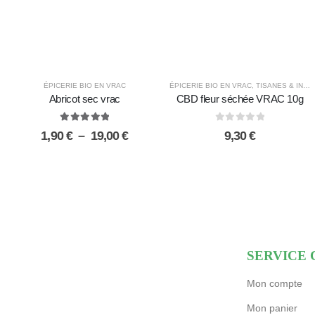
ÉPICERIE BIO EN VRAC
ÉPICERIE BIO EN VRAC
,
TISANES & INFUSIONS BIO
Abricot sec vrac
CBD fleur séchée VRAC 10g
5.00
sur 5
0
sur 5
Plage
1,90
€
–
19,00
€
9,30
€
de
prix :
1,90 €
à
19,00 €
SERVICE 
Mon compte
Mon panier