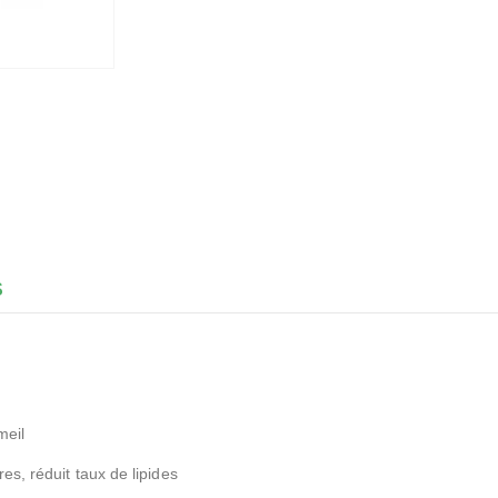
S
meil
es, réduit taux de lipides