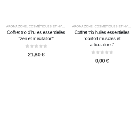
AROMA ZONE
,
COSMÉTIQUES ET HYGIÈNE ÉCOLOGIQUE
AROMA ZONE
,
,
COSMÉTIQUES ET HYGIÈNE ÉCOLOGIQUE
HUILES ESSENTIELLES BI
Coffret trio d'huiles essentielles
Coffret trio huiles essentielles
"zen et méditation"
"confort muscles et
articulations"
0
sur 5
21,80
€
0
sur 5
0,00
€