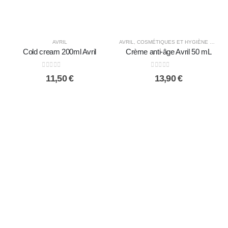
AVRIL
AVRIL
,
COSMÉTIQUES ET HYGIÈNE ÉCOLOGIQUE
Cold cream 200ml Avril
Crème anti-âge Avril 50 mL
0
sur 5
0
sur 5
11,50
€
13,90
€