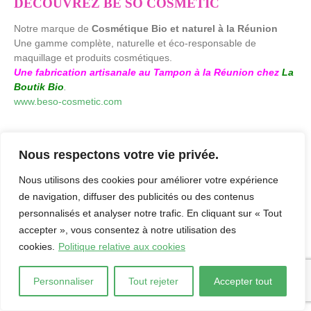
DÉCOUVREZ BE SO COSMÉTIC
Notre marque de
Cosmétique Bio et naturel à la Réunion
Une gamme complète, naturelle et éco-responsable de
maquillage et produits cosmétiques.
Une fabrication artisanale au Tampon à la Réunion chez
La
Boutik Bio
.
www.beso-cosmetic.com
Nous respectons votre vie privée.
Nous utilisons des cookies pour améliorer votre expérience
de navigation, diffuser des publicités ou des contenus
personnalisés et analyser notre trafic. En cliquant sur « Tout
accepter », vous consentez à notre utilisation des
cookies.
Politique relative aux cookies
laboutikbio.com. © 2026. by
Agence Creaweb
-
Mentions Légales
-
Politique de confidentialité
Personnaliser
Tout rejeter
Accepter tout