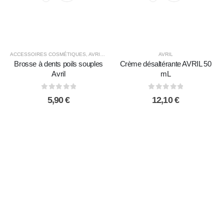
ACCESSOIRES COSMÉTIQUES
,
AVRIL
,
COSMÉTIQUES ET HYGIÈNE ÉCOLOGIQUE
AVRIL
Brosse à dents poils souples
Crème désaltérante AVRIL 50
Avril
mL
0
sur 5
0
sur 5
5,90
€
12,10
€