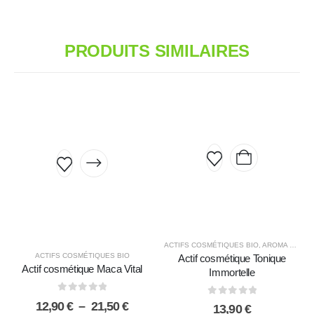
PRODUITS SIMILAIRES
Ce
produit
a
plusieurs
variations.
Les
options
ACTIFS COSMÉTIQUES BIO
,
AROMA ZONE
peuvent
ACTIFS COSMÉTIQUES BIO
Actif cosmétique Tonique
être
Actif cosmétique Maca Vital
Immortelle
choisies
sur
0
sur 5
0
sur 5
Plage
12,90
€
–
21,50
€
13,90
€
la