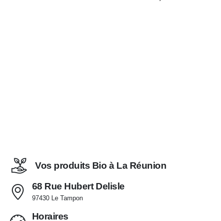
de
page
prix :
du
12,90 €
produit
à
21,50 €
Vos produits Bio à La Réunion
68 Rue Hubert Delisle
97430 Le Tampon
Horaires