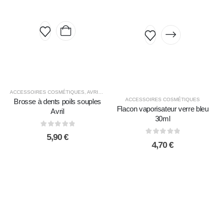
ACCESSOIRES COSMÉTIQUES
,
AVRIL
,
COSMÉTIQUES ET HYGIÈNE ÉCOLOGIQUE
ACCESSOIRES COSMÉTIQUES
Brosse à dents poils souples
Flacon vaporisateur verre bleu
Avril
30ml
0
sur 5
5,90
€
0
sur 5
4,70
€