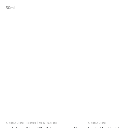
50ml
AROMA ZONE
AROMA ZONE
,
COMPLÉMENTS ALIMENTAIRES BIO
,
COSMÉTIQUES ET HYGIÈNE ÉCOL