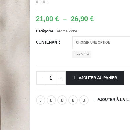
0
Sur 5
Plage
21,00
€
–
26,90
€
de
prix :
Catégorie :
Aroma Zone
21,00 €
CONTENANT
à
26,90 €
EFFACER
AJOUTER AU PANIER
AJOUTER À LA L