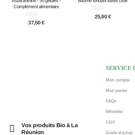
Baume fondant karité ciste
Astaxanthine - 30 gélules -
Complément alimentaire
0
sur 5
25,90
€
0
sur 5
37,50
€
SERVICE 
Mon compte
Mon panier
FAQs
Whishlist
CGV
Vos produits Bio à La
Réunion
Guide d'achat