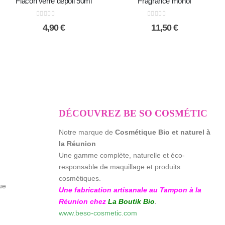
Flacon verre dépoli 50ml
Fragrance monoï
0
sur 5
0
sur 5
4,90
€
11,50
€
DÉCOUVREZ BE SO COSMÉTIC
Notre marque de
Cosmétique Bio et naturel à
la Réunion
Une gamme complète, naturelle et éco-
responsable de maquillage et produits
cosmétiques.
ue
Une fabrication artisanale au Tampon à la
Réunion chez
La Boutik Bio
.
www.beso-cosmetic.com