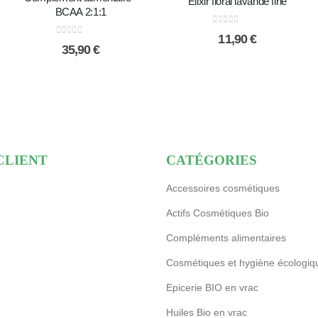
Elixir floral lavande fine
BCAA 2:1:1
0
sur 5
11,90
€
0
sur 5
35,90
€
CLIENT
CATÉGORIES
Accessoires cosmétiques
Actifs Cosmétiques Bio
Compléments alimentaires
Cosmétiques et hygiène écologiq
Epicerie BIO en vrac
Huiles Bio en vrac