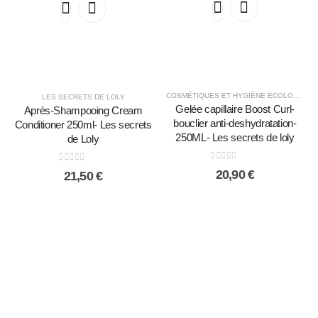
COSMÉTIQUES ET HYGIÈNE ÉCOLOGIQUE
LES SECRETS DE LOLY
Gelée capillaire Boost Curl-
Après-Shampooing Cream
bouclier anti-deshydratation-
Conditioner 250ml- Les secrets
250ML- Les secrets de loly
de Loly
0
sur 5
0
sur 5
20,90
€
21,50
€