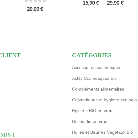
Plage
15,90
€
–
29,90
€
0
sur 5
de
29,90
€
prix :
15,90 
à
29,90 
CLIENT
CATÉGORIES
Accessoires cosmétiques
Actifs Cosmétiques Bio
Compléments alimentaires
Cosmétiques et hygiène écologiq
Epicerie BIO en vrac
Huiles Bio en vrac
Huiles et Beurres Végétaux Bio
OUS !