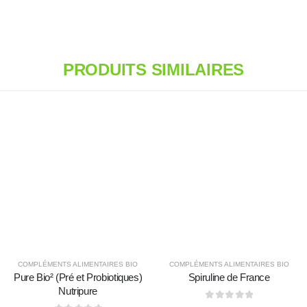
PRODUITS SIMILAIRES
,
COSMÉTIQUES ET HYGIÈNE ÉCOLOGIQUE
COMPLÉMENTS ALIMENTAIRES BIO
COMPLÉMENTS ALIMENTAIRES BIO
Pure Bio² (Pré et Probiotiques)
Spiruline de France
Nutripure
0
sur 5