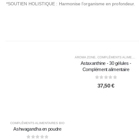
*SOUTIEN HOLISTIQUE : Harmonise l’organisme en profondeur.
AROMA ZONE
,
COMPLÉMENTS ALIMENTAIRES BIO
Astaxanthine - 30 gélules -
Complément alimentaire
0
sur 5
37,50
€
COMPLÉMENTS ALIMENTAIRES BIO
Ashwagandha en poudre