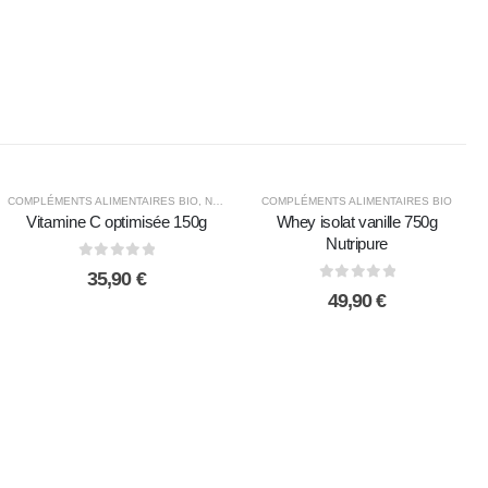
COMPLÉMENTS ALIMENTAIRES BIO
,
NON CLASSÉ
COMPLÉMENTS ALIMENTAIRES BIO
Vitamine C optimisée 150g
Whey isolat vanille 750g
Nutripure
0
sur 5
35,90
€
0
sur 5
49,90
€